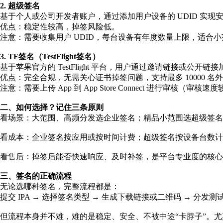
2. 超级签名
基于个人或公司开发者账户，通过添加用户设备的 UDID 实现
优点：稳定性较高，掉签风险低。
注意：需要收集用户 UDID，每台设备有年度数量上限，适合
3. TF签名（TestFlight签名）
基于苹果官方的 TestFlight 平台，用户通过邀请链接或公开链
优点：完全合规，无需关心证书掉签问题，支持最多 10000 名
注意：需要上传 App 到 App Store Connect 进行审核（审
二、如何选择？记住三条原则
看场景：大范围、高频分发选企业签名；精品小范围选超级签名
看成本：企业签名按应用或按时间计费；超级签名按设备台数计
看售后：掉签后能否快速响应、及时补签，是平台专业度的核心
三、签名的正确流程
无论选哪种签名，完整流程都是：
提交 IPA → 选择签名类型 → 生成下载链接或二维码 → 分发测
但流程本身并不难，难的是稳定、安全、不被中途“卡脖子”。