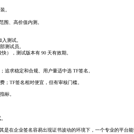
安装。
小范围、高价值内测。
接加入测试。
外部测试员。
核速度较快），测试版本有 90 天有效期。
；追求稳定和合规、用户量适中选 TF签名。
费；TF签名相对便宜，但有审核门槛。
指标。
试。
尤其是在企业签名容易出现证书波动的环境下，一个专业的平台